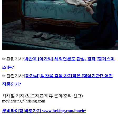
☞관련기사:
박찬욱 [아가씨] 해외언론도 관심, 원작 [핑거스미
스]는?
☞관련기사:
[아가씨] 박찬욱 감독 차기작은 [학살기관]? 어떤
작품인가?
최재필 기자 (보도자료/제휴 문의/오타 신고)
movierising@hrising.com
무비라이징 바로가기 www.hrising.com/movie/