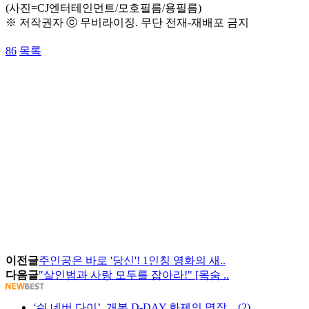
(사진=CJ엔터테인먼트/모호필름/용필름)
※ 저작권자 ⓒ 무비라이징. 무단 전재-재배포 금지
86
목록
이전글
주인공은 바로 '당신'! 1인칭 영화의 새..
다음글
"살인범과 사랑 모두를 잡아라!" [목숨 ..
‘쉬 네버 다이’, 개봉 D-DAY 화제의 명장... (2)