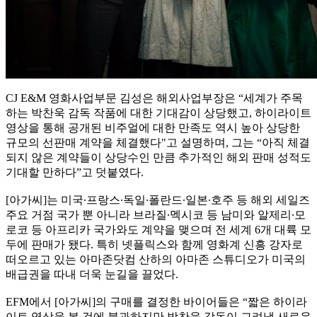
CJ E&M 영화사업부문 김성은 해외사업부장은 “세계가 주목
하는 박찬욱 감독 작품에 대한 기대감이 상당했고, 하이라이트
영상을 통해 공개된 비주얼에 대한 만족도 역시 높아 상당한
규모의 선판매 계약을 체결했다"고 설명하며, 그는 “아직 체결
되지 않은 계약들이 상당수인 만큼 추가적인 해외 판매 성적도
기대할 만하다”고 덧붙였다.
[아가씨]는 미국∙프랑스∙독일∙폴란드∙일본∙호주 등 해외 세일즈
주요 거점 국가 뿐 아니라 브라질∙멕시코 등 남미와 알제리∙모
로코 등 아프리카 국가와도 계약을 맺으며 전 세계 6개 대륙 모
두에 판매가 됐다. 특히 넷플릭스와 함께 영화계 신흥 강자로
떠오르고 있는 아마존닷컴 산하의 아마존 스튜디오가 미국의
배급권을 따내 더욱 눈길을 끌었다.
EFM에서 [아가씨]의 구매를 결정한 바이어들은 “짧은 하이라
이트 영상을 본 것에 불과하지만 박찬욱 감독이 그려낼 새로운