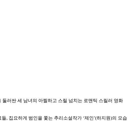
을 둘러싼 세 남녀의 아찔하고 스릴 넘치는 로맨틱 스릴러 영화
들, 집요하게 범인을 쫓는 추리소설작가 ‘제인’(하지원)의 모습