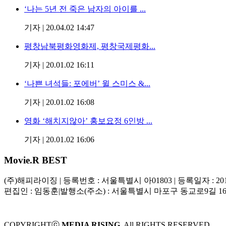
‘나는 5년 전 죽은 남자의 아이를 ...
기자
|
20.04.02 14:47
평창남북평화영화제, 평창국제평화...
기자
|
20.01.02 16:11
‘나쁜 녀석들: 포에버’ 윌 스미스 &...
기자
|
20.01.02 16:08
영화 ‘해치지않아’ 홍보요정 6인방 ...
기자
|
20.01.02 16:06
Movie
.R BEST
(주)해피라이징
|
등록번호 : 서울특별시 아01803
|
등록일자 : 20
편집인 : 임동훈
|
발행소(주소) : 서울특별시 마포구 동교로9길 1
COPYRIGHTⓒ
MEDIA RISING.
All RIGHTS RESERVED.