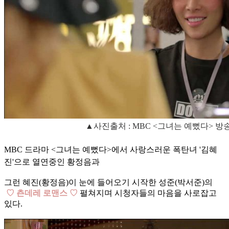
▲사진출처 : MBC <그녀는 예뻤다> 방
MBC 드라마 <그녀는 예뻤다>에서 사랑스러운 폭탄녀 '김혜
진'으로 열연중인 황정음과
그런 혜진(황정음)이 눈에 들어오기 시작한 성준(박서준)의
♡ 츤데레 로맨스 ♡
펼쳐지며 시청자들의 마음을 사로잡고
있다.