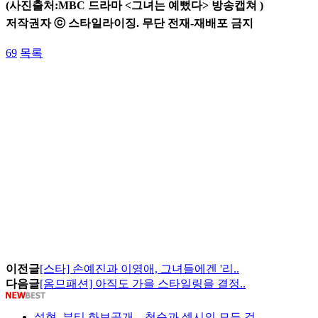
(사진출처:MBC 드라마 <그녀는 예뻤다> 방송캡쳐
)
저작권자 ⓒ 스타일라이징. 무단 전재-재배포 금지
69
목록
이전글
[스타] 손예진과 이영애, 그녀들에겐 '리..
다음글
[옴므패션] 아직도 가을 스타일링을 결정..
설현, 뷰티 화보공개…청순과 섹시의 모든 것