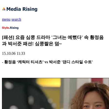
menu
search
[패션] 요즘 심쿵 드라마 '그녀는 예뻤다' 속 황정음
과 박서준 패션! 심쿵짤은 덤~
15.10.06 11:33
- 황정음 ‘캐릭터 티셔츠’ vs 박서준 '댄디 스타일 수트'