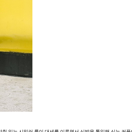
춰 입는 시밀러 룩이 대세를 이루면서 신발을 통일해 신는 커플