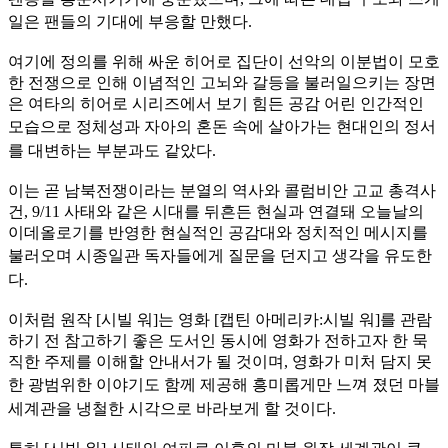
일은 팬들의
기대에 부응할 만했다.
여기에 정의를 위해 싸운 히어로 집단이 선악의 이분법이 모호
한 전쟁으로 인해 이념적인 고뇌와 갈등을 불러일으키는 장면
은 여타의 히어로 시리즈에서 보기 힘든 공감 어린 인간적인
모습으로 정체성
과 자아의 혼돈 속에 살아가는 현대인의 정서
를 대변하는 부분과도 같았다.
이는 곧 남북전쟁이라는 분열의 역사와 콜럼비안 고교 총격사
건, 9/11 사태와 같은 시대를 뒤흔든 현실과 연결돼 오늘날의
이데올로기를 반영한 현실적인 공감대와 정치적인 메시지를
불러오며 시종일
관 독자들에게 질문을 던지고 생각을 유도한
다.
이처럼 원작 [시빌 워]는 영화 [캡틴 아메리카:시빌 워]를 관람
하기 전 참고하기 좋은 도서인 동시에 영화가 전하고자 한 묵
직한 주제를 이해할 안내서가 될 것이며, 영화가 미처 담지 못
한 광범위한
이야기도 함께 제공해 흥미롭게만 느껴 졌던 마블
세계관을 냉철한 시각으로 바라보게 할 것이다.