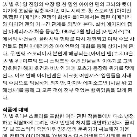
[시빌 워] 양 진영의 수장 중 한 명인 아이언 맨의 고뇌와 뒷이
야기에 초점을 맞춘 타이인 미니시리즈. 첫 스토리인 [아이언
맨/캡틴 아메리카: 전쟁의 희생자들] 편에서는 캡틴 아메리카
와 아이언 맨의
기나긴 관계를 되짚어 본다. 실버 에이지에 캡
틴 아메리카가 처음 등장한 1964년 3월 발간된 [어벤저스] #4
에서의 사건들이 플래시백 형태로 다시 재현되고 여타 주요 사
건들도 캡틴 아메리카와 아이언
맨의 대화를 통해 상기시켜 준
다. 두 번째 스토리이자 본편에 해당되는 [아이언 맨] #13-14은
[시빌 워] 이후의 토니 스타크와 주변 인물들의 이야기로 그의
경호원인 해피 호건과 비서인 페퍼 포츠가
등장해 위기를 맞게
된다. 이로 인해 아이언맨은 '시크릿 어벤져스' 일원들을 사태
의 주범으로 의심하게 되지만, 마지막 에피소드인 [시빌 워:고
해성사]를 통해 그 모든 것이 전부 덧없는 행위였음을 알게 된
다.
작품에 대해
[시빌 워] 본 스토리를 포함한 여타 관련 작품들에서 다소 냉정
하고 악랄하게 그려진 아이언맨의 처지를 대변하고있다. '골리
앗' 빌 포스터의 죽음이후 양진영의 분위기가 싸늘해진 가운
데, 캡틴과 아이
언맨은 [어벤져스:디스어셈블드] 사태로 폭파