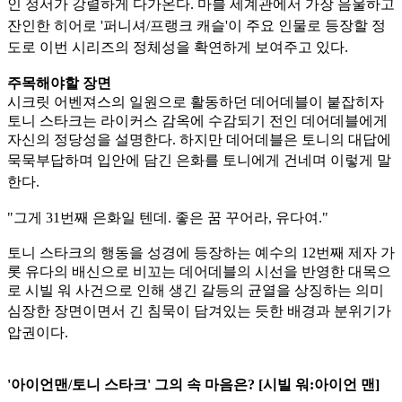
인 정서가 강렬하게
다가온다. 마블 세계관에서 가장 음울하고
잔인한 히어로 '퍼니셔/프랭크 캐슬'이 주요 인물로 등장할 정
도로 이번 시리즈의 정체성을 확연하게 보여주고 있다.
주목해야할 장면
시크릿 어벤져스의 일원으로 활동하던 데어데블이 붙잡히자
토니 스타크는 라이커스 감옥에 수감되기 전인 데어데블에게
자신의 정당성을 설명한다. 하지만 데어데블은 토니의 대답에
묵묵부답하며 입안
에 담긴 은화를 토니에게 건네며 이렇게 말
한다.
"그게 31번째 은화일 텐데. 좋은 꿈 꾸어라, 유다여."
토니 스타크의 행동을 성경에 등장하는 예수의 12번째 제자 가
롯 유다의 배신으로 비꼬는 데어데블의 시선을 반영한 대목으
로 시빌 워 사건으로 인해 생긴 갈등의 균열을 상징하는 의미
심장한 장면이면서
긴 침묵이 담겨있는 듯한 배경과 분위기가
압권이다.
'아이언맨/토니 스타크' 그의 속 마음은? [시빌 워:아이언 맨]