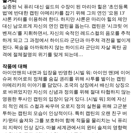
줄거리
실종된 닉 퓨리 대신 쉴드의 수장이 된 마리아 힐은 '초인등록
법'에 반대한 캡틴 아메리카를 잡기 위해 그의 연인 '요원 13'
샤론 카터를 이용하려 한다. 하지만 샤론은 마리아 힐의 제안
대신 남모르게
자신의 연인 캡틴을 돕는다. 캡틴은 '시크릿 어
벤져스'를 지휘하면서, 자신의 숙적인 레드스컬의 음모를 추적
하게 되고 그 과정에서 하이드라 군단과 마주쳐 격전을 벌이게
된다. 목숨을 아까워하지 않
는 하이드라 군단의 자살 폭탄 공
격에 절체절명의 위기를 맞게 되는데…
작품에 대해
아이언맨의 내면과 입장을 반영한 [시빌 워: 아이언 맨]에 이어
슈퍼 히어로의 정체를 숨길 권리를 위해 사투를 벌이는 캡틴
아메리카의 이야기를 담았다. 조국의 상징에서 배신의 상징으
로 바뀌었지만
자신의 신념과 정의를 위해 절대 타협하지 않는
영원한 투사인 캡틴의 입장이 담겨 있다. [시빌 워] 외에 자신
의 적인 레드 스컬과 싸우며 오로지 정의 실현을 위해 고군분
투하는 캡틴의 모습이 인상적
이다. 특히 캡틴의 오랜 친구 버
키/윈터 솔져와 그를 보호하며 함께 적들을 물리치는 닉 퓨리
의 지략이 인상 깊다. 마블 세계관에서의 윈터 솔져의 영향력