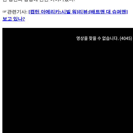
☞관련기사:
[캡틴 아메리카:시빌 워]리뷰:[배트맨 대 슈퍼맨]
보고 있나?