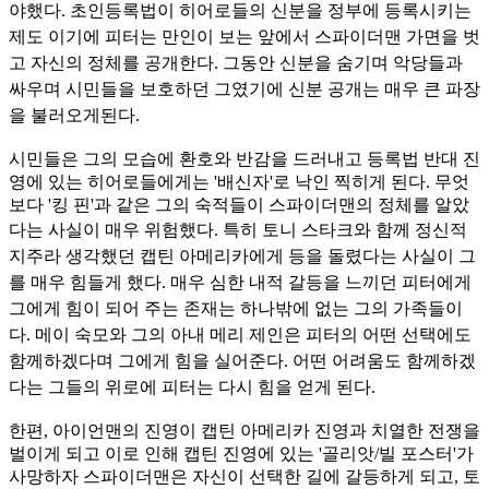
야했다. 초인등록법이 히어로들의
신분을 정부에 등록시키는
제도 이기에 피터는 만인이 보는 앞에서 스파이더맨 가면을 벗
고 자신의 정체를 공개한다. 그동안 신분을 숨기며 악당들과
싸우며 시민들을 보호하던 그였기에 신분 공개는 매
우 큰 파장
을 불러오게된다.
시민들은 그의 모습에 환호와 반감을 드러내고 등록법 반대 진
영에 있는 히어로들에게는 '배신자'로 낙인 찍히게 된다. 무엇
보다 '킹 핀'과 같은 그의 숙적들이 스파이더맨의 정체를 알았
다는 사실이 매
우 위험했다. 특히 토니 스타크와 함께 정신적
지주라 생각했던 캡틴 아메리카에게 등을 돌렸다는 사실이 그
를 매우 힘들게 했다. 매우 심한 내적 갈등을 느끼던 피터에게
그에게 힘이 되어 주는 존재는
하나밖에 없는 그의 가족들이
다. 메이 숙모와 그의 아내 메리 제인은 피터의 어떤 선택에도
함께하겠다며 그에게 힘을 실어준다. 어떤 어려움도 함께하겠
다는 그들의 위로에 피터는 다시 힘을 얻게 된다
.
한편, 아이언맨의 진영이 캡틴 아메리카 진영과 치열한 전쟁을
벌이게 되고 이로 인해 캡틴 진영에 있는 '골리앗/빌 포스터'가
사망하자 스파이더맨은 자신이 선택한 길에 갈등하게 되고, 토