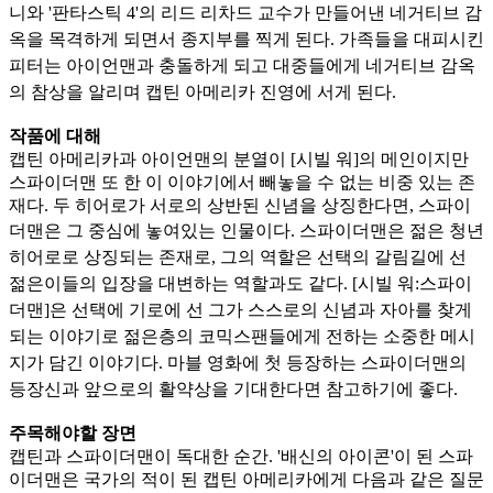
니와 '판타
스틱 4'의 리드 리차드 교수가 만들어낸 네거티브 감
옥을 목격하게 되면서 종지부를 찍게 된다. 가족들을 대피시킨
피터는 아이언맨과 충돌하게 되고 대중들에게 네거티브 감옥
의 참상을 알리며 캡틴 아
메리카 진영에 서게 된다.
작품에 대해
캡틴 아메리카과 아이언맨의 분열이 [시빌 워]의 메인이지만
스파이더맨 또 한 이 이야기에서 빼놓을 수 없는 비중 있는 존
재다. 두 히어로가 서로의 상반된 신념을 상징한다면, 스파이
더맨은 그 중심에
놓여있는 인물이다. 스파이더맨은 젊은 청년
히어로로 상징되는 존재로, 그의 역할은 선택의 갈림길에 선
젊은이들의 입장을 대변하는 역할과도 같다. [시빌 워:스파이
더맨]은 선택에 기로에 선 그가 스
스로의 신념과 자아를 찾게
되는 이야기로 젊은층의 코믹스팬들에게 전하는 소중한 메시
지가 담긴 이야기다. 마블 영화에 첫 등장하는 스파이더맨의
등장신과 앞으로의 활약상을 기대한다면 참고하기에 좋다.
주목해야할 장면
캡틴과 스파이더맨이 독대한 순간. '배신의 아이콘'이 된 스파
이더맨은 국가의 적이 된 캡틴 아메리카에게 다음과 같은 질문