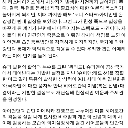
해 라스베이거스에서 사상자가 발생한 사건까지 벌어지게 된
다. 결국, 뮤턴트 등록법 제정 필요성에 대한 여론의 목소리가
높아지게 되지만, 이때
까지만 해도 '토니 스타크/아이언맨'은
강경한 반대 입장을 보였었다. 그런 그가 찬성 쪽으로 입장을
바꾸게 된 계기가 본편에서 다루어지는 스탬포드 사건이다. 자
신들의 힘이 민간인의 죽음으로 이뤄
진 참사에 책임을 느낀 아
이언맨은 초인등록법안을 강력하게 지지하지만, 국가에 의한
강압과 통제가 악의적으로 적용될 수 있다 우려한 캡틴 아메리
카는 이에 반기를 들게 된다.
슈퍼 빌런의 활약과 복수를 그린 [원티드], 슈퍼맨이 공산국가
에서 태어난다는 기발한 설정을 지닌 [슈퍼맨:레드 선]을 집필
한 마크 밀러 특유의 발칙한 상상력이 9/11 사태 이후 입헌화된
'애국자법'에
대한 풍자와 만나 히어로간의 이념(혹은 신념) 대
결이라는 기발한 설정으로 재탄생돼 현실적인 여운과 주제관
을 완성한다.
아이언맨과 캡틴 아메리카 진영으로 나누어진 마블 히어로간
의 격돌을 실감 나게 묘사한 비주얼과 개인의 신념과 대의 사
이에 갈등하는 모습이 의미심장하게 담긴 히어로들의 인간적