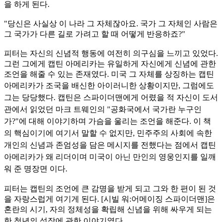
을 하게 된다.
"당신은 사실상 이 나라 그 자체잖아요. 국가 그 자체인 사람은
그 국가가 다른 길로 가려고 할 때 어떻게 반응하죠?"
피터는 자신의 신념적 행동에 여전히 의구심을 느끼고 있었다.
그런 그에게 캡틴 아메리카는 유일하게 자신에게 신념에 관한
조언을 해줄 수 있는 존재였다. 미국 그 자체를 상징하는 캡틴
아메리카가
조국을 배신한 아이러니한 상황이지만, 그럼에도
그는 당당했다. 캡틴은 스파이더맨에게 어렸을 적 자신이 도서
관에서 읽었던 마크 트웨인의 "공화국에서 국가란 누구인
가?"에 대해 이야기하며 가슴을
울리는 조언을 해준다. 이 책
의 핵심이기에 여기서 말할 수 없지만, 민주주의 사회에 속한
개인의 신념과 존엄성을 담은 메시지를 전했다는 점에서 캡틴
아메리카가 왜 리더이며 미국이 아닌 만인의 영
웅인지를 일깨
워 준 명장면 이다.
피터는 캡틴의 조언에 큰 감명을 받게 되고 그와 한 편이 된 것
을 자랑스럽게 여기게 된다. [시빌 워:어메이징 스파이더맨]은
혼란의 시기, 자의 정체성을 확립해 신념을 위해 싸우게 되는
한 청년의 성
장에 관한 이야기였다.