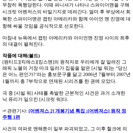
무참히 폭행당한다. 이때 퍼니셔가 나타나 스파이더맨을 구해
시크릿 어벤저스
의 비밀기지로 데려간다. 얼마 후 부상에서 회
복한 스파이더맨은 캡틴 아메리카와 함께 아이언 맨 진영에 대
항해 싸울 것임을 공식적으로 선포한다.
마침내 뉴욕에서 캡틴 아메리카와 아이언맨 진영 사이의 최후
의 대결이 펼쳐진다.
작품에 대해(볼드)
[원티드][킥애스][킹스맨]의 원작자로 우리에게 잘 알려진 그
래픽 노블의 거장 마크 밀러가 집필을 맡은 [시빌 워]는 “당신
은 어느 편인가?‘라는 홍보문구를 달고 2006년 7월부터 2007년
1월까지 총 7
부작으로 연재된 시리즈를 한 권에 모았다.
극 중 [시빌 워] 사태를 촉발한 근본적인 사건은 과거 소개한
닉 퓨리가 일으킨 [시크릿 워]다.
☞관련기사:
[어벤져스 2] 개봉기념 특집 :[어벤져스] 원작 정
주행 1편
사건의 여파로 맨해튼이 일부 파괴되었고, 그 이후 헐크에 의