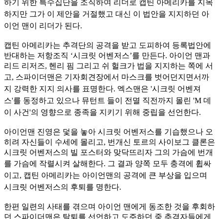
하기 위한 특수
집단을 조직하여 리더로 캡틴 아메리카를 지목
하지만 그가 이 제안을 거절했고 대신 이 법안을 지지하던 아
이언 맨이 리더가 된다.
캡틴 아메리카는 추격단의 공격을 받고 도피하여 등록법안에
반대하는 저항조직 ‘시크릿 어벤저스’를 만든다. 아이언 맨과
리드 리저즈, 헨리 핌 그리고 쉬 헐크가 법을 지지하는 쪽에 서
고, 스파이더
맨은 기자회견장에서 마스크를 벗어던지면서까
지 강력한 지지 의사를 표명한다. 엑스맨은 '시크릿 어벤져
스'를 동정하고 있으나 뮤턴트 들이 전멸 직전까지 몰린 'M 데
이 사건'의 영향으로 종족을 지키
기 위해 중립을 선언한다.
아이언맨 진영은 덫을 놓아 시크릿 어벤저스를 기습했으나 오
히려 자신들이 수세에 몰리고, 번개신 토르의 사이보그 클론은
시크릿 어벤저스의 빌 포스터와 맞닥뜨리자 그의 가슴에 번개
를 가슴에 작렬
시켜 살해한다. 그 결과 양쪽 모두 충격에 휩싸
이고, 캡틴 아메리카는 아이언맨의 공격에 큰 부상을 입으며
시크릿 어벤저스의 후퇴를 명한다.
한편 일련의 사태를 겪으며 아이언 맨에게 동조한 것을 후회하
던 스파이더맨은 탈퇴를 선언하고 도주하던 중 추격자들에게