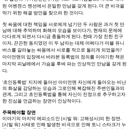
된 어벤젼스 멘션에서 은밀한 만남을 갖게 된다. 더 큰 비극을
막기 위한 해결 방안을 찾으려 한 것이다.
첫 싸움에 대한 책임을 서로에게 넘기던 두 사람은 과거 첫 만
남에 대해 추억하며 화해의 모습을 보이다가, 현재의 문제에
다다르게 되면서 다시금 충돌하게 된다. 한때 가장 친한 친구
이자, 끈끈한 동
지였던 이 두 남자는 대체 어쩌다가 마블 유니
버스를 갈라놓는 싸움에서 서로를 적으로 돌리게 되었을까?
아이언맨의 입장에서 바라본 등록법의 정의를 이야기한 책은
마지막 피날레에서 가슴을 후벼 파
는 인상적인 만남을 갖게 된
다.
'초인등록법' 지지에 돌아선 아이언맨 자신에게 돌아오는 비난
의 화살을 감당하는 모습과 그로인해 복잡해진 주변인들과의
관계, 그리고 초인등록법을 통해 자신이 진정으로 추구하고자
한 진심을 언급
하는 장면이 인상적이다.
주목해야할 장면
이야기의 마지막 에피소드인 [시빌 워: 고해성사]의 한 장면.
[시빌 워] 사태로 인해 발생한 비극으로 인해 토니 스타크가 누