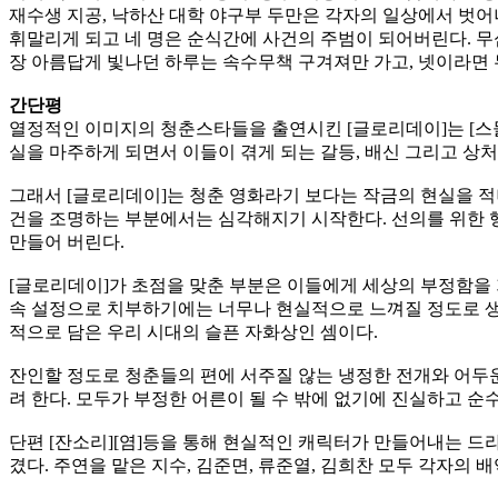
재수생 지공, 낙하산 대학 야구부 두만은 각자의 일상에서 벗어나
휘말리게 되고 네 명은 순식간에 사건의 주범이 되어버린다. 무심
장 아름답게 빛나던 하루는 속수무책 구겨져만 가고, 넷이라면
간단평
열정적인 이미지의 청춘스타들을 출연시킨 [글로리데이]는 [스물
실을 마주하게 되면서 이들이 겪게 되는 갈등, 배신 그리고 상
그래서 [글로리데이]는 청춘 영화라기 보다는 작금의 현실을 
건을 조명하는 부분에서는 심각해지기 시작한다. 선의를 위한 
만들어 버린다.
[글로리데이]가 초점을 맞춘 부분은 이들에게 세상의 부정함을 
속 설정으로 치부하기에는 너무나 현실적으로 느껴질 정도로 생
적으로 담은 우리 시대의 슬픈 자화상인 셈이다.
잔인할 정도로 청춘들의 편에 서주질 않는 냉정한 전개와 어두
려 한다. 모두가 부정한 어른이 될 수 밖에 없기에 진실하고 순
단편 [잔소리][염]등을 통해 현실적인 캐릭터가 만들어내는 
겼다. 주연을 맡은 지수, 김준면, 류준열, 김희찬 모두 각자의 