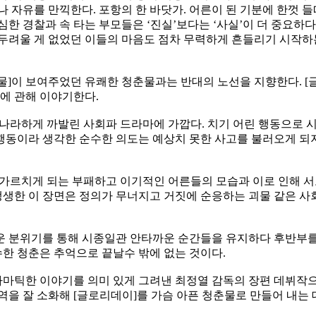
 자유를 만끽한다. 포항의 한 바닷가. 어른이 된 기분에 한껏 들
한 경찰과 속 타는 부모들은 ‘진실’보다는 ‘사실’이 더 중요하다고
 두려울 게 없었던 이들의 마음도 점차 무력하게 흔들리기 시작
]이 보여주었던 유쾌한 청춘물과는 반대의 노선을 지향한다. [글
처에 관해 이야기한다.
적나라하게 까발린 사회파 드라마에 가깝다. 치기 어린 행동으로 
행동이라 생각한 순수한 의도는 예상치 못한 사고를 불러오게 되지
가르치게 되는 부패하고 이기적인 어른들의 모습과 이로 인해 서
생한 이 장면은 정의가 무너지고 거짓에 순응하는 괴물 같은 사
운 분위기를 통해 시종일관 안타까운 순간들을 유지하다 후반부를
수한 청춘은 추억으로 끝날수 밖에 없는 것이다.
드라마틱한 이야기를 의미 있게 그려낸 최정열 감독의 장편 데뷔작
배역을 잘 소화해 [글로리데이]를 가슴 아픈 청춘물로 만들어 내는