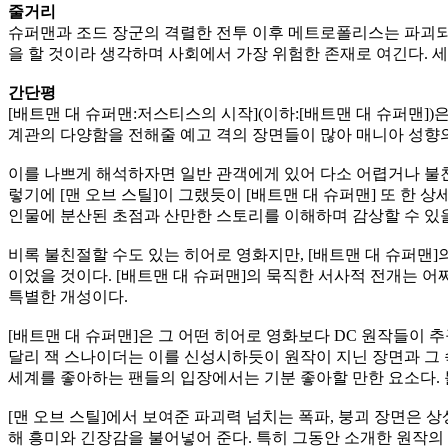
줄거리
슈퍼맨과 조드 장군의 격렬한 전투 이후 메트로폴리스는 파괴되
을 할 것이라 생각하며 사회에서 가장 위험한 존재로 여긴다. 
간단평
[배트맨 대 슈퍼맨:저스티스의 시작](이하:[배트맨 대 슈퍼맨])
계관의 다양함을 전해줄 예고 격의 장면들이 많아 매니아 성향의
이를 나쁘게 해석하자면 일반 관객에게 있어 다소 어렵거나 불친
렇기에 [맨 오브 스틸]이 그랬듯이 [배트맨 대 슈퍼맨] 또 한
인물에 분산된 초점과 산만한 스토리를 이해하며 감상할 수 있
비록 불친절할 수도 있는 히어로 영화지만, [배트맨 대 슈퍼맨
이었을 것이다. [배트맨 대 슈퍼맨]의 묵직한 서사적 전개는 
특별한 개성이다.
[배트맨 대 슈퍼맨]은 그 어떤 히어로 영화보다 DC 원작들이
달리 잭 스나이더는 이를 신성시하듯이 원작이 지닌 장면과 그 
세계를 좋아하는 팬들의 입장에서는 기분 좋아할 만한 요소다.
[맨 오브 스틸]에서 보여준 파괴력 넘치는 폭파, 붕괴 장면은 
해 흥미와 긴장감을 불어넣어 준다. 특히 그동안 소개한 원작의