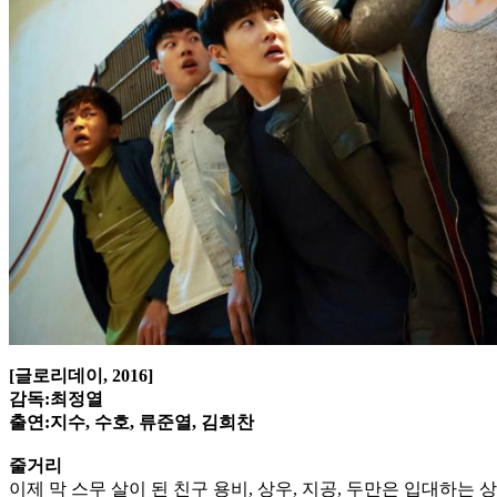
[글로리데이, 2016]
감독:최정열
출연:지수, 수호, 류준열, 김희찬
줄거리
이제 막 스무 살이 된 친구 용비, 상우, 지공, 두만은 입대하는