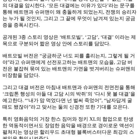
의 대결을 암시한다. ‘모든 대결에는 이유가 있다’라는 문구를
통해 배트맨과 슈퍼맨이 왜 충돌하게 되었는지, 전쟁의 승리자
는 누가 될 것인지, 그리고 그 끝에 무엇이 남겨져 있는지 궁금
증을 증폭시킨다.
공개된 3종 스토리 영상은 ‘배트모빌’, ‘고담’, ‘대결’ 이라는 제
목으로 구분되어 짧은 영상 안에 스토리를 담았다.
배트모빌 버전은 “궁금하군 너도 피를 흘리는지, 그렇게 될 거
야”라고 슈퍼맨에게 선전포고하는 배트맨의 모습을, 고담 버
전은 붙잡혀 묶여 있는 배트맨의 가면을 벗겨버리는 슈퍼맨의
비장함을 담았다.
그리고 대결 버전은 마침내 배트맨과 슈퍼맨의 전면전을 통해
‘크립톤 행성의 아들 대 고담 시의 박쥐’의 ‘다시 못 볼 대결’을
예고한다. “‘내가 맘 먹었다면 넌 벌써 죽었어”, “남자답게 굴
때도 됐잖아”라고 맞서는 둘의 신경전 또한 기대를 모은다.
특히 영화음악의 거장 한스 짐머와 정키 XL의 협업으로 탄생
한 역동적이면서도 장엄한 음악을 배경으로 경이로운 액션이
펼쳐지는 영상은 할리우드 초대형 블록버스터다운 최강의 스
케일을 확인시켜준다.