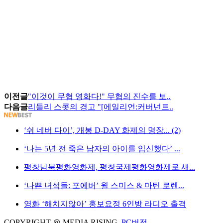
이전글
"이것이 무협 영화다!" 무협의 진수를 보..
다음글
리들리 스콧의 경고 "[에일리언:커버넌트..
‘쉬 네버 다이’, 개봉 D-DAY 화제의 명장... (2)
‘나는 5년 전 죽은 남자의 아이를 임신했다’ ...
평창남북평화영화제, 평창국제평화영화제로 새...
‘나쁜 녀석들: 포에버’ 윌 스미스 & 마틴 로렌...
영화 ‘해치지않아’ 홍보요정 6인방 라디오 출격
COPYRIGHT ＠ MEDIA RISING.
PC버전