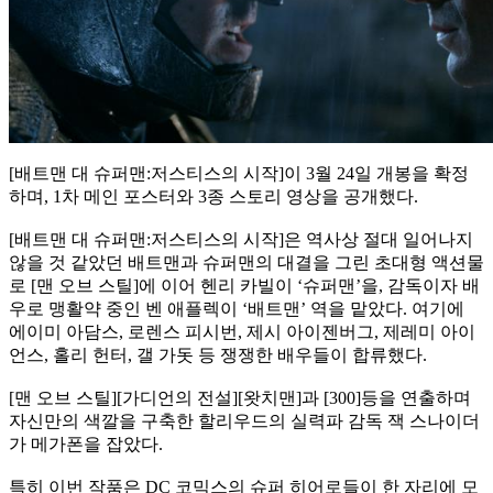
[배트맨 대 슈퍼맨:저스티스의 시작]이 3월 24일 개봉을 확정
하며, 1차 메인 포스터와 3종 스토리 영상을 공개했다.
[배트맨 대 슈퍼맨:저스티스의 시작]은 역사상 절대 일어나지
않을 것 같았던 배트맨과 슈퍼맨의 대결을 그린 초대형 액션물
로 [맨 오브 스틸]에 이어 헨리 카빌이 ‘슈퍼맨’을, 감독이자 배
우로 맹활약 중인 벤 애플렉이 ‘배트맨’ 역을 맡았다. 여기에
에이미 아담스, 로렌스 피시번, 제시 아이젠버그, 제레미 아이
언스, 홀리 헌터, 갤 가돗 등 쟁쟁한 배우들이 합류했다.
[맨 오브 스틸][가디언의 전설][왓치맨]과 [300]등을 연출하며
자신만의 색깔을 구축한 할리우드의 실력파 감독 잭 스나이더
가 메가폰을 잡았다.
특히 이번 작품은 DC 코믹스의 슈퍼 히어로들이 한 자리에 모