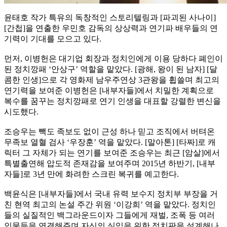
윤태호 작가 특유의 독창적인 스토리텔링과 [파괴된 사나이]
[간첩]을 연출한 우민호 감독의 상상력과 연기파 배우들의 연
기력이 기대를 모으고 있다.
먼저, 이병헌은 대기업 회장과 정치인에게 이용 당하다 폐인이
된 정치깡패 ‘안상구’ 역할을 맡았다. [광해, 왕이 된 남자] [달
콤한 인생]으로 각 영화제 남우주연상 3관왕을 휩쓸며 최고의
연기력을 보여준 이병헌은 [내부자들]에서 치밀한 계획으로
복수를 꿈꾸는 정치깡패로 연기 인생을 대표할 강렬한 변신을
시도했다.
조승우는 빽도 족보도 없이 근성 하나 믿고 조직에서 버텨온
무족보 열혈 검사 ‘우장훈’ 역을 맡았다. [말아톤] [타짜]로 캐
릭터 그 자체가 되는 연기를 보여준 조승우는 최근 [암살]에서
특별출연해 압도적 존재감을 보여주며 2015년 하반기, [내부
자들]로 3년 만에 화려한 스크린 복귀를 예고한다.
백윤식은 [내부자들]에서 국내 유력 보수지 정치부 부장을 거
친 현역 최고의 논설 주간 위원 ‘이강희’ 역을 맡았다. 정치인
들의 실질적인 백그라운드이자 그들에게 재벌, 조폭 등 여러
인물들을 연결해주며 자신의 실익을 위한 정치판을 설계해나