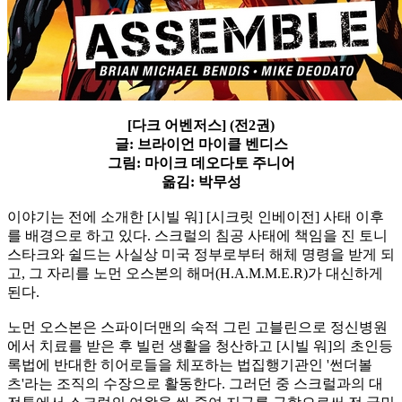
[다크 어벤저스] (전2권)
글: 브라이언 마이클 벤디스
그림: 마이크 데오다토 주니어
옮김: 박무성
이야기는 전에 소개한 [시빌 워] [시크릿 인베이전] 사태 이후
를 배경으로 하고 있다. 스크럴의 침공 사태에 책임을 진 토니
스타크와 쉴드는 사실상 미국 정부로부터 해체 명령을 받게 되
고, 그 자리를 노먼 오스본의 해머(H.A.M.M.E.R)가 대신하게
된다.
노먼 오스본은 스파이더맨의 숙적 그린 고블린으로 정신병원
에서 치료를 받은 후 빌런 생활을 청산하고 [시빌 워]의 초인등
록법에 반대한 히어로들을 체포하는 법집행기관인 '썬더볼
츠'라는 조직의 수장으로 활동한다. 그러던 중 스크럴과의 대