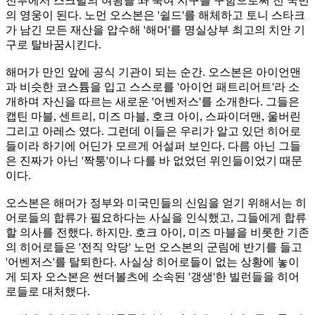
전투에서 스크럴의 여왕을 쏴 죽여 지구를 구함으로써 전 국민
의 영웅이 된다. 노먼 오스본은 '쉴드'를 해체하고 토니 스타크
가 남긴 모든 재산을 압수해 '해머'를 명실상부 최고의 치안 기
구로 탈바꿈시킨다.
해머가 만인 앞에 공식 기관이 되는 순간. 오스본은 아이언맨
과 비슷한 코스튬을 입고 스스로를 '아이언 패트리어트'라 소
개하며 자신을 따르는 새로운 '어벤저스'를 소개한다. 그들은
캡틴 마블, 센트리, 미즈 마블, 호크 아이, 스파이더맨, 울버린
그리고 아레스 였다. 그런데 이들은 우리가 알고 있던 히어로
들이라 하기에 어딘가 모르게 어설퍼 보인다. 다름 아닌 그들
은 진짜가 아닌 '짝퉁'이나 다를 바 없었던 위인들이었기 때문
이다.
오스본은 해머가 정부와 미국민들의 신임을 얻기 위해서는 히
어로들의 합류가 필요하다는 사실을 인식했고, 그들에게 합류
할 의사를 전했다. 하지만. 호크 아이, 미즈 마블을 비롯한 기존
의 히어로들은 '전직 악당' 노먼 오스본의 군림에 반기를 들고
'어벤저스'를 탈퇴한다. 사실상 히어로들이 없는 상황에 놓이
게 되자 오스본은 썬더볼츠에 소속된 '갱생'한 빌런들을 히어
로들로 대처했다.