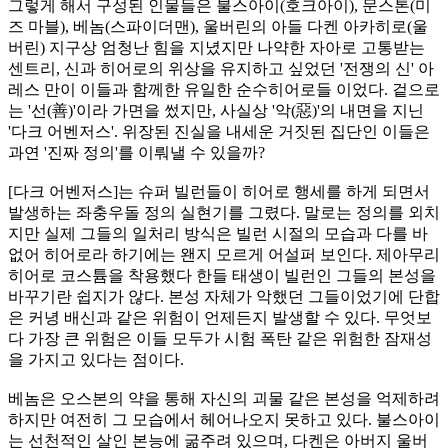
그렇게 해서 구성된 인물들은 불스아이(호크아이), 문스톤(미
즈 마블), 베놈(스파이더맨), 울버린의 아들 다켄 아카히로(울
버린) 지구상 엄청난 힘을 지녔지만 나약한 자아로 고통받는
센트리, 신과 히어로의 위상을 유지하고 싶었던 '전쟁의 신' 아
레스 만이 이들과 함께한 유일한 순수히어로들 이었다. 겉으로
는 '선(善)'이라 가면을 썼지만, 사실상 '악(惡)'의 내면을 지닌
'다크 어벤저스'. 위장된 진실을 내세운 거짓된 집단인 이들은
과연 '진짜 정의'를 이뤄낼 수 있을까?
[다크 어벤저스]는 슈퍼 빌런들이 히어로 행세를 하게 되면서
발생하는 좌충우돌 정의 실현기를 그렸다. 말로는 정의를 외치
지만 실제 그들의 일처리 방식은 빌런 시절의 모습과 다를 바
없어 히어로라 하기에는 왠지 모르게 어설퍼 보인다. 제아무리
히어로 코스튬을 착용했다 한들 태생이 빌런인 그들의 본성을
바꾸기란 쉽지가 않다. 본성 자체가 악했던 그들이었기에 단합
은 커녕 배신과 같은 위험이 언제든지 발생할 수 있다. 무엇보
다 가장 큰 위험은 이들 모두가 시험 폭탄 같은 위험한 잠재성
을 가지고 있다는 점이다.
베놈은 오스본의 약을 통해 자신의 괴물 같은 본성을 억제하려
하지만 여전히 그 모습에서 헤어나오지 못하고 있다. 불스아이
는 선천적인 살인 본능에 굶주려 있으며, 다켄은 아버지 울버