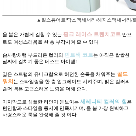
▲질스튜어트/닥스액세서리/해지스액세서리/
핑크 레이스 트렌치코트
올 봄은 가볍게 걸칠 수 있는
만으
로도 여성스러움을 한 층 부각시켜 줄 수 있다.
민트색 코트
솜사탕처럼 부드러운 컬러의
는 아직은 쌀쌀한
날씨에 걸치기 좋은 베스트 아이템!
골드
얇은 스트랩의 유니크함으로 허전한 손목을 채워주는
워치
는 스타일링을 한 층 업그레이드 시켜주며,
밝은 컬러의
숄더 백은 고급스러운 느낌을 더해 준다.
세레니티 컬러의 힐
마지막으로 심플한 라인이 돋보이는
은
편안함과 스타일을 동시에 만족시키며, 올 봄 가장 완벽하고
사랑스러운 룩을 완성해 줄 것 이다.