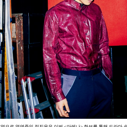
’역으로 열연중인 정진운은 이번 <아레나> 화보를 통해 드라마 속