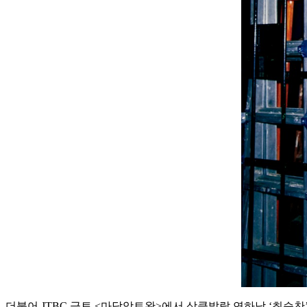
더불어 JTBC 금토 <마담앙트완>에서 상큼발랄 연하남 ‘최승찬