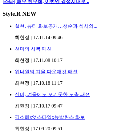
[스타] 배우 천우희, 이번엔 경성시대로 ..
Style
.R NEW
설현, 뷰티 화보공개…청순과 섹시의...
최현정
|
17.11.14 09:46
선미의 사복 패션
최현정
|
17.11.08 10:17
워너원의 겨울 다운재킷 패션
최현정
|
17.10.18 11:17
선미, 겨울에도 포기못한 노출 패션
최현정
|
17.10.17 09:47
김소혜x앳스타일x뉴발란스 화보
최현정
|
17.09.20 09:51