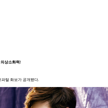
는 의상소화력!
므파탈 화보가 공개됐다.