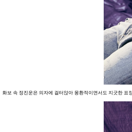
화보 속 정진운은 의자에 걸터앉아 몽환적이면서도 지긋한 표