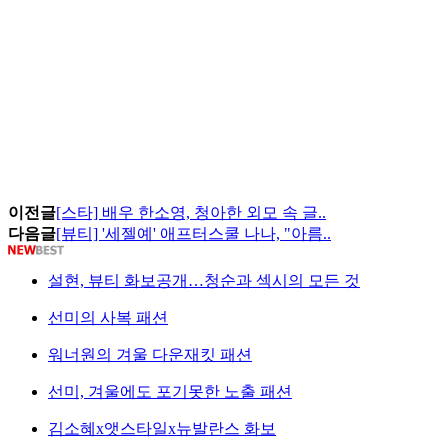
이전글
[스타] 배우 한소영, 청아한 외모 속 글..
다음글
[뷰티] '세젤예' 애프터스쿨 나나, "아름..
설현, 뷰티 화보공개…청순과 섹시의 모든 것
선미의 사복 패션
워너원의 겨울 다운재킷 패션
선미, 겨울에도 포기못한 노출 패션
김소혜x앳스타일x뉴발란스 화보