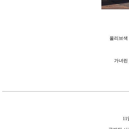
올리브색 
가녀린
1