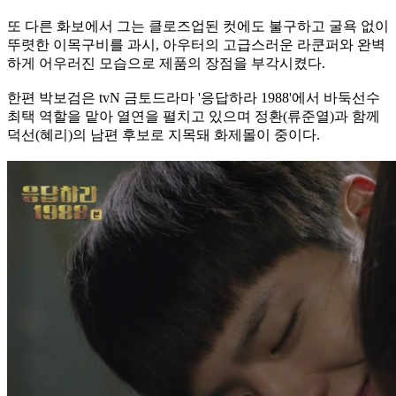
또 다른 화보에서 그는 클로즈업된 컷에도 불구하고 굴욕 없이
뚜렷한 이목구비를 과시, 아우터의 고급스러운 라쿤퍼와 완벽
하게 어우러진 모습으로 제품의 장점을 부각시켰다.
한편 박보검은 tvN 금토드라마 '응답하라 1988'에서 바둑선수
최택 역할을 맡아 열연을 펼치고 있으며 정환(류준열)과 함께
덕선(혜리)의 남편 후보로 지목돼 화제몰이 중이다.