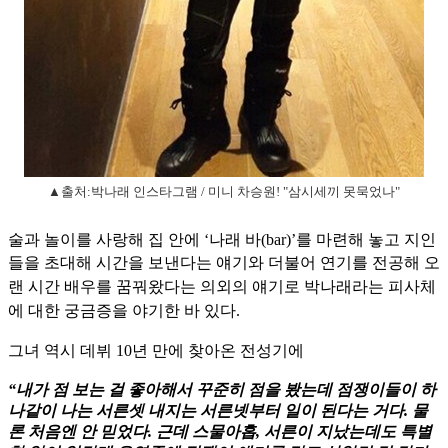
▲출처:박나래 인스타그램 / 미니 차승원! "삼시세끼 못묵었나"
술과 놀이를 사랑해 집 안에 ‘나래 바(bar)’를 마련해 놓고 지인
들을 초대해 시간을 보낸다는 얘기와
더불어 연기를 전공해 오
랜 시간 배우를 꿈꿔왔다는 의외의 얘기로 박나래라는 피사체
에 대한 궁금증을 야기한 바 있다.
그녀 역시 데뷔 10년 만에 찾아온 전성기에
“내가 점 보는 걸 좋아해서 꾸준히 점을 봤는데 점쟁이들이 하
나같이 나는 서른셋 내지는 서른넷부터 일이 된다는 거다. 물
론 처음엔 안 믿었다. 근데 스물아홉, 서른이 지났는데도 특별