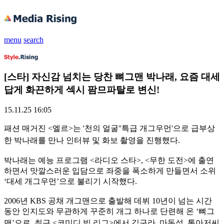
menu
search
[스타] 자신감 넘치는 당찬 뼈그맨 박나래, 요즘 대세
답게 화끈하게 섹시 팜므파탈로 변신!
15.11.25 16:05
패션 매거진 <엘르>는 '천의 얼굴''특급 개그우먼'으로 급부상
한 박나래를 만나 인터뷰 및 화보 촬영을 진행했다.
박나래는 예능 프로그램 <라디오 스타>, <무한 도전>에 출연
하면서 맛깔스러운 입담으로 좌중을 폭소하게 만들면서 소위
‘대세 개그우먼’으로 불리기 시작했다.
2006년 KBS 공채 개그맨으로 출발해 데뷔 10년이 넘는 시간
동안 인지도와 무관하게 꾸준히 개그 하나로 단련해 온 ‘뼈그
맨’으로,
최근 <코미디 빅 리그>에서 김구라, 마동석, 통아저씨