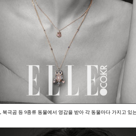
펭귄, 북극곰 등 9종류 동물에서 영감을 받아 각 동물마다 가지고 