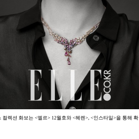
스 컬렉션 화보는 <엘르> 12월호와 <헤렌>, <인스타일>을 통해 확