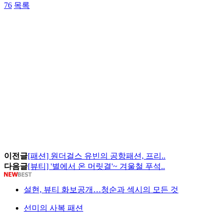
76
목록
이전글
[패션] 원더걸스 유빈의 공항패션, 프리..
다음글
[뷰티] '별에서 온 머릿결'~ 겨울철 푸석..
설현, 뷰티 화보공개…청순과 섹시의 모든 것
선미의 사복 패션