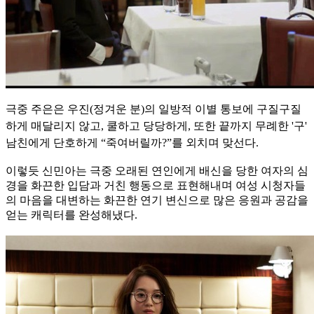
극중 주은은 우진(정겨운 분)의 일방적 이별 통보에 구질구질
하게 매달리지 않고, 쿨하고 당당하게, 또한 끝까지 무례한 '구'
남친에게 단호하게 “죽여버릴까?”를 외치며 맞선다.
이렇듯 신민아는 극중 오래된 연인에게 배신을 당한 여자의 심
경을 화끈한 입담과 거친 행동으로 표현해내며 여성 시청자들
의 마음을 대변하는 화끈한 연기 변신으로 많은 응원과 공감을
얻는 캐릭터를 완성해냈다.