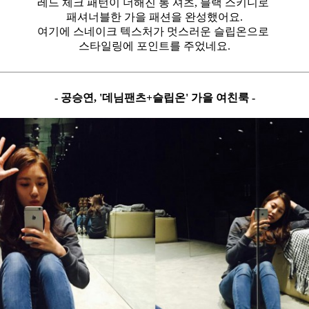
레드 체크 패턴이 더해진 롱 셔츠, 블랙 스키니로
패셔너블한 가을 패션을 완성했어요.
여기에 스네이크 텍스처가 멋스러운 슬립온으로
스타일링에 포인트를 주었네요.
- 공승연, '데님팬츠+슬립온' 가을 여친룩 -