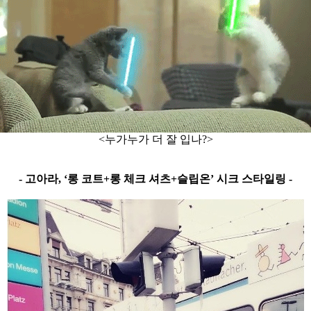
<누가누가 더 잘 입나?>
- 고아라, ‘롱 코트+롱 체크 셔츠+슬립온’ 시크 스타일링 -