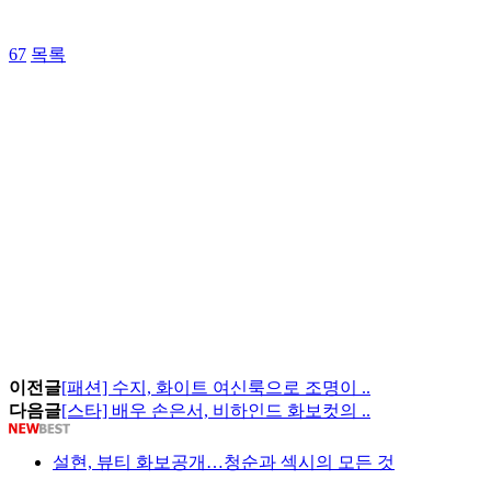
67
목록
이전글
[패션] 수지, 화이트 여신룩으로 조명이 ..
다음글
[스타] 배우 손은서, 비하인드 화보컷의 ..
설현, 뷰티 화보공개…청순과 섹시의 모든 것