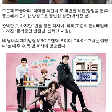
주근깨 뽀글머리 ‘역대급 폭탄녀’로 역변한 혜진(황정음 분)과
뚱보에서 근사한 남성으로 정변한 성준(박서준 분),
완벽한 듯 하지만 ‘빈틈 많은 섹시녀’ 하리(고준희 분), 베일에
가려진 ‘똘끼충만 반전남’ 신혁(최시원),
네 남녀의 재기발랄 MBC 로맨틱 코미디 드라마 ‘그녀는 예뻤
다’는 매주 수,목 밤 10시에 방송된다.