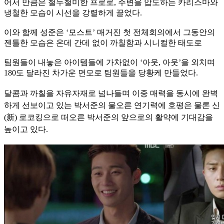
어서 만큼은 철두철미한 프로로, 주변을 압도하는 카리스마와
냉철한 모습이 시선을 강렬하게 끌었다.
이와 함께 성준은 ‘모스트’ 매거진 첫 전체회의에서 그동안의
젠틀한 모습은 온데 간데 없이 까칠함과 시니컬한 태도로
팀원들이 내놓은 아이템들에 가차없이 ‘아웃, 아웃’을 외치며
180도 달라진 차가운 면모로 팀원들을 당황케 만들었다.
달콤과 까칠을 자유자재로 넘나들며 이중 매력을 동시에 완벽
하게 선보이고 있는 박서준의 물오른 연기력에 호평은 물론 신
(新) 로코킹으로 떠오른 박서준의 앞으로의 활약에 기대감을
높이고 있다.