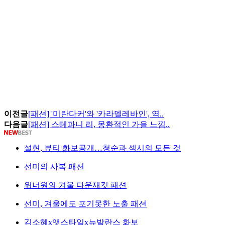
이전글
[패션] '미란다커'와 '카라델레바인', 역..
다음글
[패션] 스테파니 리, 몽환적인 가을 느낌..
설현, 뷰티 화보공개…청순과 섹시의 모든 것
선미의 사복 패션
워너원의 겨울 다운재킷 패션
선미, 겨울에도 포기못한 노출 패션
김소혜x앳스타일x뉴발란스 화보