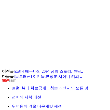
이전글
[스타] 배두나의 20년 꿈의 스토리, 친남..
다음글
[옴므패션] 이진욱,연정훈,샤이니 키의 ..
설현, 뷰티 화보공개…청순과 섹시의 모든 것
선미의 사복 패션
워너원의 겨울 다운재킷 패션