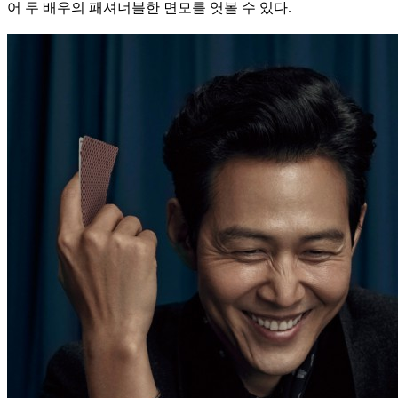
어 두 배우의 패셔너블한 면모를 엿볼 수 있다.