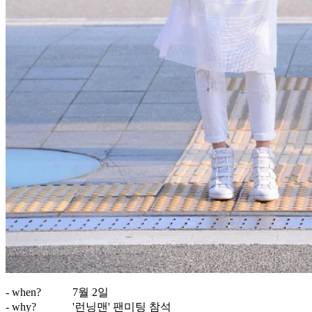
- when?
7월 2일
- why?
'런닝맨' 팬미팅 참석