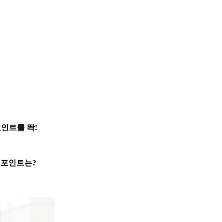
인트를 똭!
션 포인트는?