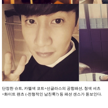
단정한 슈트, 카멜색 코트+선글라스의 공항패션, 청색 셔츠
+화이트 팬츠 (-전형적인 남친룩?) 등 패션 센스가 돋보인다.