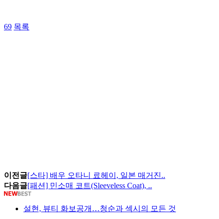
69
목록
이전글
[스타] 배우 오타니 료헤이, 일본 매거진..
다음글
[패션] 민소매 코트(Sleeveless Coat), ..
설현, 뷰티 화보공개…청순과 섹시의 모든 것