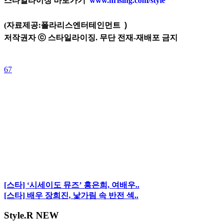
스타일라이징 바로가기
www.hrising.com/style
(자료제공:폴라리스엔터테인먼트
)
저작권자 ⓒ 스타일라이징. 무단 전재-재배포 금지
67
[스타] ‘시세이도 뮤즈’ 홍은희, 여배우..
[스타] 배우 장희진, 낯가림 속 반전 섹..
Style
.R NEW