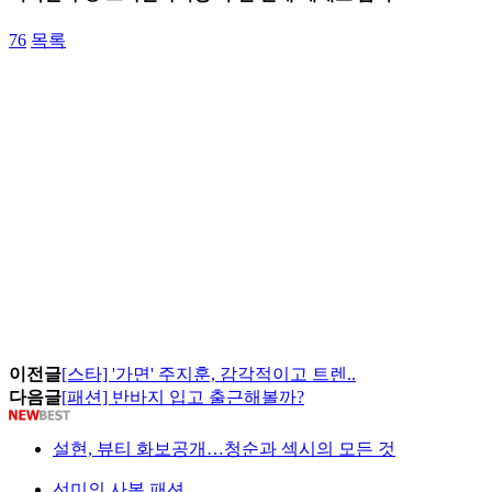
76
목록
이전글
[스타] '가면' 주지훈, 감각적이고 트렌..
다음글
[패션] 반바지 입고 출근해볼까?
설현, 뷰티 화보공개…청순과 섹시의 모든 것
선미의 사복 패션