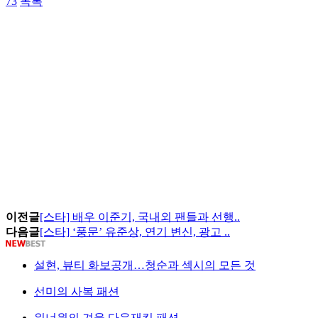
73
목록
이전글
[스타] 배우 이준기, 국내외 팬들과 선행..
다음글
[스타] ‘풍문’ 유준상, 연기 변신, 광고 ..
설현, 뷰티 화보공개…청순과 섹시의 모든 것
선미의 사복 패션
워너원의 겨울 다운재킷 패션