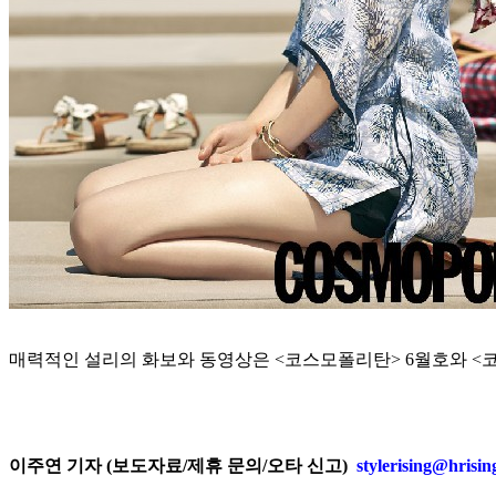
매력적인 설리의 화보와 동영상은 <코스모폴리탄> 6월호와 <코스모폴리탄
이주연 기자 (보도자료/제휴 문의/오타 신고)
stylerising@hrisi