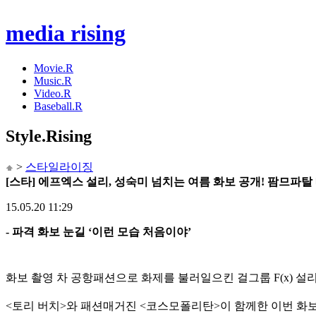
media rising
Movie.R
Music.R
Video.R
Baseball.R
Style
.Rising
>
스타일라이징
[스타] 에프엑스 설리, 성숙미 넘치는 여름 화보 공개! 팜므파탈
15.05.20 11:29
- 파격 화보 눈길 ‘이런 모습 처음이야’
화보 촬영 차 공항패션으로 화제를 불러일으킨 걸그룹 F(x) 설
<토리 버치>와 패션매거진 <코스모폴리탄>이 함께한 이번 화