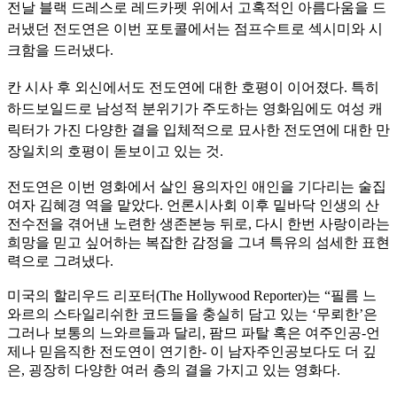
전날 블랙 드레스로 레드카펫 위에서 고혹적인 아름다움을 드
러냈던 전도연은 이번 포토콜에서는 점프수트로 섹시미와 시
크함을 드러냈다.
칸 시사 후 외신에서도 전도연에 대한 호평이 이어졌다. 특히
하드보일드로 남성적 분위기가 주도하는 영화임에도 여성 캐
릭터가 가진 다양한 결을 입체적으로 묘사한 전도연에 대한 만
장일치의 호평이 돋보이고 있는 것.
전도연은 이번 영화에서 살인 용의자인 애인을 기다리는 술집
여자 김혜경 역을 맡았다. 언론시사회 이후 밑바닥 인생의 산
전수전을 겪어낸 노련한 생존본능 뒤로, 다시 한번 사랑이라는
희망을 믿고 싶어하는 복잡한 감정을 그녀 특유의 섬세한 표현
력으로 그려냈다.
미국의 할리우드 리포터(The Hollywood Reporter)는 “필름 느
와르의 스타일리쉬한 코드들을 충실히 담고 있는 ‘무뢰한’은
그러나 보통의 느와르들과 달리, 팜므 파탈 혹은 여주인공-언
제나 믿음직한 전도연이 연기한- 이 남자주인공보다도 더 깊
은, 굉장히 다양한 여러 층의 결을 가지고 있는 영화다.