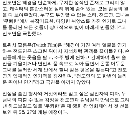
전도연은 혜경을 단순하게, 무지한 성적인 존재로 그리지 않
고, 캐릭터의 혼란스러운 심리 뒤에 숨어 있는, 모든 갈등의 결
을 다 보여주었다. 누구도 부인할 수 없는 스타, 전도연. 그녀는
‘무뢰한’에서 복잡미묘한, 다양한 뉘앙스를 가진 연기로 그녀
를 둘러싼 모든 것들이 상대적으로 빛이 바래게 만들었다”고
전도연을 극찬했다.
트위치 필름은(Twitch Film)은 “혜경이 가진 여러 얼굴을 연기
하는 전도연은 스크린 위에서 자석처럼 관객을 끌어들인다. 손
님들에게는 웃음을 팔고, 소주 병에 짠하고 건배하며 홀로 술
잔을 기울이거나 연인의 품 속으로 녹아 들면서 온통 어두운
그녀를 둘러싼 세계 안에서 찰나 같은 평온을 찾는다”고 전도
연의 입체적인 연기력을 칭찬하며, “전도연의 또 한번의 놀라
운 뛰어난 연기"라고 극찬을 아끼지 않았다.
진심을 숨긴 형사와 거짓이라도 믿고 싶은 살인자의 여자, 두
남녀의 피할 수 없는 감정을 전도연과 김남길의 만남으로 그려
낸 하드보일드 멜로 ‘무뢰한’은 제 68회 칸 영화제에서 첫 선을
보인 뒤 5월 27일 개봉 예정이다.