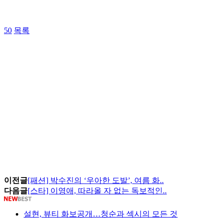
50
목록
이전글
[패션] 박수진의 ‘우아한 도발’, 여름 화..
다음글
[스타] 이영애, 따라올 자 없는 독보적인..
설현, 뷰티 화보공개…청순과 섹시의 모든 것