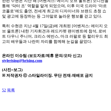
한편 수현은 지난 해 [어벤져스: 에이지 오브 울트론] 오디션을
통해 ‘닥터 조’ 역할을 맡게 되었으며, 이후 미국 드라마 ‘마르
코폴로’에도 출연, 전세계 최고의 디자이너와 브랜드 초청 쇼
및 광고에 등장하는 등 그야말로 놀라운 행보를 걷고 있다.
특히 수현은 지난 4월 17일(금)에 개최된 [어벤져스: 에이지 오
브 울트론] 내한 기자회견과 레드카펫 팬이벤트에 참석, 로버
트 다우니 주니어, 크리스 에반스, 마크 러팔로 등 할리우드 최
고의 배우들과 나란히 자리를 함께해 눈길을 끌었다.
온라인 이슈팀 (보도자료/제휴 문의/오타 신고)
stylerising@hrising.com
(사진=보그)
※ 저작권자 ⓒ 스타일라이징. 무단 전재-재배포 금지
52
목록