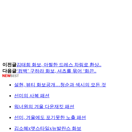
이전글
김태희 화보, 아찔한 드레스 차림로 환상..
다음글
‘컴백’ 구하라 화보, 셔츠를 묶어 ‘화끈..
설현, 뷰티 화보공개…청순과 섹시의 모든 것
선미의 사복 패션
워너원의 겨울 다운재킷 패션
선미, 겨울에도 포기못한 노출 패션
김소혜x앳스타일x뉴발란스 화보