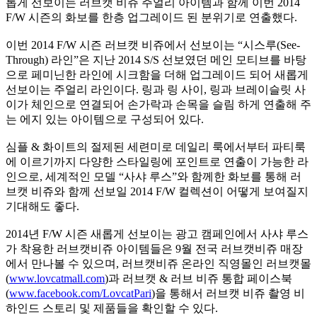
롭게 선보이는 러브캣 비쥬 주얼리 아이템과 함께 이번 2014
F/W 시즌의 화보를 한층 업그레이드 된 분위기로 연출했다.
이번 2014 F/W 시즌 러브캣 비쥬에서 선보이는 “시스루(See-
Through) 라인”은 지난 2014 S/S 선보였던 메인 모티브를 바탕
으로 페미닌한 라인에 시크함을 더해 업그레이드 되어 새롭게
선보이는 주얼리 라인이다. 링과 링 사이, 링과 브레이슬릿 사
이가 체인으로 연결되어 손가락과 손목을 슬림 하게 연출해 주
는 에지 있는 아이템으로 구성되어 있다.
심플 & 화이트의 절제된 세련미로 데일리 룩에서부터 파티룩
에 이르기까지 다양한 스타일링에 포인트로 연출이 가능한 라
인으로, 세계적인 모델 “사샤 루스”와 함께한 화보를 통해 러
브캣 비쥬와 함께 선보일 2014 F/W 컬렉션이 어떻게 보여질지
기대해도 좋다.
2014년 F/W 시즌 새롭게 선보이는 광고 캠페인에서 사샤 루스
가 착용한 러브캣비쥬 아이템들은 9월 전국 러브캣비쥬 매장
에서 만나볼 수 있으며, 러브캣비쥬 온라인 직영몰인 러브캣몰
(
www.lovcatmall.com
)과 러브캣 & 러브 비쥬 통합 페이스북
(
www.facebook.com/LovcatPari
)을 통해서 러브캣 비쥬 촬영 비
하인드 스토리 및 제품들을 확인할 수 있다.