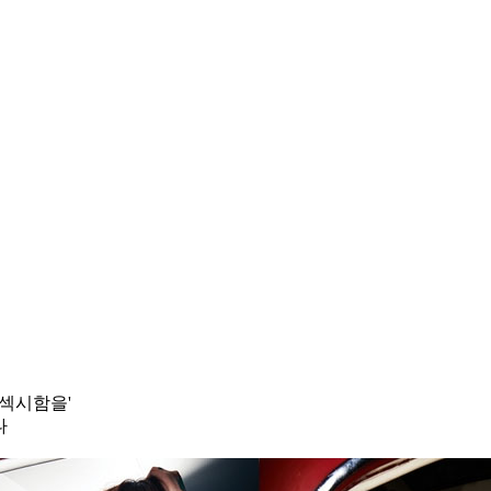
 섹시함을'
나