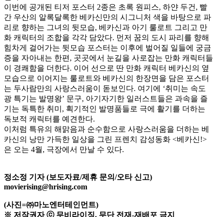
이번에 공개된 티저 포스터 2종은 초록 원피스, 하얀 두건, 빨
간 우산의 알록달록한 베카신만의 시그니처 색을 바탕으로 파
리로 향하는 그녀의 뒷모습, 베카신과 아기 룰로트 그리고 만
화 캐릭터의 조합을 각각 담았다. 먼저 꿈의 도시 파리를 향해
힘차게 걸어가는 뒷모습 포스터는 이후에 벌어질 일들에 궁금
증을 자아내는 한편, 곳곳에서 눈길을 사로잡는 만화 캐릭터들
이 경쾌함을 더한다. 이어 선으로 딴 만화 캐릭터 베카신의 옆
모습으로 이어지는 룰로트와 베카신의 한장면을 담은 포스터
는 두사람만의 사랑스러움이 돋보인다. 여기에 ‘취미는 속도
광 특기는 발명왕’ 문구, 아기자기한 일러스트들은 과속을 즐
기는 독특한 취미, 획기적인 발명품들로 극에 활기를 더하는
독보적 캐릭터를 예견한다.
이처럼 특유의 해맑음과 순수함으로 사랑스러움을 더하는 베
카신의 낭만 가득한 일상을 그린 프렌치 감성동화 <베카신!>
은 오는 4월, 극장에서 만날 수 있다.
정소정 기자 (보도자료/제휴 문의/오타 신고)
movierising@hrising.com
(사진=㈜마노엔터테인먼트)
※ 저작권자 ⓒ 무비라이징. 무단 전재-재배포 금지