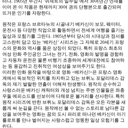
터다. 1905년 주간지 ’쉬제트의 일주일’에서 30여년간 연재를
이어 온 이 작품은 현재까지 30여 권의 단행본으로 출간되며
뜨거운 인기를 자랑한다.
원작은 프랑스 브르타뉴의 시골내기 베카신이 보모, 웨이터,
운전사 등 다양한 직업으로 활동하면서 전세계 여행을 즐기는
일상과 모험기를 그린다. 1905년부터 당시의 시대상과 정서를
고스란히 담고 있는 ‘베카신’ 시리즈는 그 자체로 20세기 프랑
스의 문화와 역사를 품은 상징이 되었다. 특히 프랑스 최초의
여성 만화 주인공인 그녀는 전기, 전화, 영화의 발명을 경험하
고 자동차 운전은 물론 비행기 조종하며 세계대전에도 참여하
는 등 용감하고 진취적인 여성상을 보여주기도 한다.
이러한 만화 원작을 바탕으로 영화 <베카신!>은 프랑스 영화
계에서 독보적인 위치를 차지하고 있는 브뤼노 포달리데스 감
독의 재기 발랄한 연출이 더해져 탄생했다. 원작의 순수하고
사랑스러운 베카신 캐릭터와 개성 넘치는 주변 인물들은 좌충
우돌 에피소드를 선보이며 다채로운 볼거리를 선사한다. 특히
원작 시리즈에 반한 브뤼노 포달리데스 감독은 모든 각본을 새
롭게 써 눈길을 끈다. 원작에선 볼 수 없는 스토리로 남다른 감
성을 보여주는 영화는 꿈의 도시 파리로 떠나던 베카신이 아기
룰로트를 만나 벌어지는 사랑스럽고 엉뚱한 일상 모험기를 그
린다.