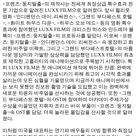
<프렌즈: 둥지탈출>의 제작사는 전세계 최정상급 특수효과 전
문 기업으로 알려진 LUXX FILM으로 알려졌다. 앞서 헐리웃
영화 <인디펜던스 데이: 리써전스>, <그랜드 부다페스트 호텔
>, <화이트 하우스 다운>, <하우스 오브 데드> 등의 영화 특수
효과에 참여했던 LUXX FILM의 크리스찬 하스와 안드레아 블
록이 <프렌즈: 둥지탈출>의 프로듀서를 맡았다. 이로써 <프렌
즈: 둥지탈출>은 <인디펜던스 데이: 리써전스> 속 웅장하고 화
려한 비주얼 이펙트, 그리고 <그랜드 부다페스트호텔>의 아름
다운 영상미와 기발한 상상력을 담당했던 LUXX FILM이 최초
로 제작한 고퀼리티의 애니메이션으로 주목받기 시작했다. 특
히 LUXX FILM은 첫 애니메이션 제작에 뛰어든 만큼, 완벽에
가까운 애니메이션을 완성시키기 위해 최고의 시각적 효과를
살리는데 모든 심혈을 기울였으며 지금까지 애니메이션에서
는 보지 못했던 진보된 촬영 기술을 도입했고 이는 완벽하게
새로운 차원의 비주얼을 선사하는 것에 성공했다. 또한 <그랜
드 부다페스트 호텔>의 OST에 참여하며 아카데미 주제가상
수상을 이끌었던 지휘자 조리스 바쉬 부울이 <프렌즈: 둥지탈
출>속 OST를 담당, 더욱 놀라운 몰입감을 선사할 것으로 알려
졌다.
이처럼 미국을 대표하는 연기파 배우들의 더빙 합류와 최정상