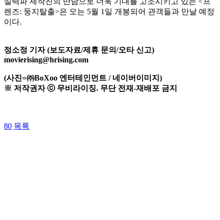
실력파 제작진의 만남으로 더욱 기대를 고조시키고 있는 <프
렌즈: 둥지탈출>은 오는 5월 1일 개봉되어 관객들과 만날 예정
이다.
정소정 기자 (보도자료/제휴 문의/오타 신고)
movierising@hrising.com
(사진=㈜BoXoo 엔터테인먼트 / 네이버이미지)
※ 저작권자 ⓒ 무비라이징. 무단 전재-재배포 금지
80
목록