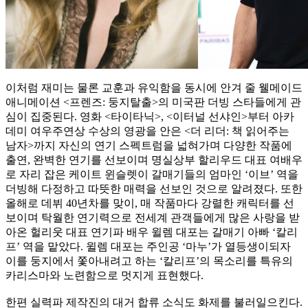
이처럼 재미는 물론 교훈과 유익함을 동시에 안겨 줄 웰메이드
애니메이션 <프렌즈: 둥지탈출>의 미국판 더빙 스타들에게 관
심이 집중된다. 영화 <타이타닉>, <이터널 선샤인>부터 아카
데미 여우주연상 수상의 영광을 안은 <더 리더: 책 읽어주는
남자>까지 자신의 연기 스펙트럼을 넓혀가며 다양한 작품에
출연, 완벽한 연기를 선보이며 명실상부 할리우드 대표 여배우
로 자리 잡은 케이트 윈슬렛이 갈매기들의 엄마인 ‘이브’ 역을
더빙해 다정하고 따뜻한 매력을 선보인 것으로 알려졌다. 또한
올해로 데뷔 40년차를 맞이, 매 작품마다 강렬한 캐릭터를 선
보이며 탁월한 연기력으로 전세계 관객들에게 많은 사랑을 받
아온 헐리웃 대표 연기파 배우 윌렘 대포는 갈매기 아빠 ‘칼리
프’ 역을 맡았다. 윌렘 대포는 주인공 ‘마누’가 열등생이되자
이를 둥지에서 쫓아내려고 하는 ‘칼리프’의 목소리를 특유의
카리스마와 노련함으로 멋지게 표현했다.
한편 실력파 제작진의 대거 합류 소식도 화제를 불러일으킨다.