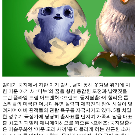
갈매기 둥지에서 자란 아기 칼새, 날지 못해 쫓겨날 위기에 처
한 미운 아기 새 ‘마누’의 꿈을 향한 용감한 도전과 날갯짓을
그린 플라잉 드림 어드벤처 <프렌즈: 둥지탈출>이 헐리웃 톱
스타들의 미국판 더빙과 유명 실력파 제작진의 참여 사실이 알
려지며 예비 관객들의 관람 욕구를 자극시키고 있다. 5월 치열
한 성수기 극장가에 당당히 출사표를 던지며 가족의 달을 대표
할 최고의 패밀리 애니메이션으로 떠오른 <프렌즈: 둥지탈출>
은 이솝우화인 ‘미운 오리 새끼’를 떠올리게 하는 친근한 소재