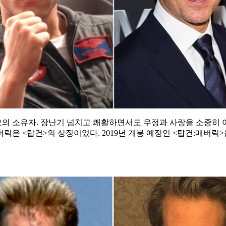
의 소유자. 장난기 넘치고 쾌활하면서도 우정과 사랑을 소중히 
은 <탑건>의 상징이었다. 2019년 개봉 예정인 <탑건:매버릭