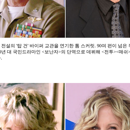
설의 '탑 건' 바이퍼 교관을 연기한 톰 스커릿. 90여 편이 넘
년 대 국민드라마인 <보난자>의 단역으로 데뷔해 <전투><매쉬>
.