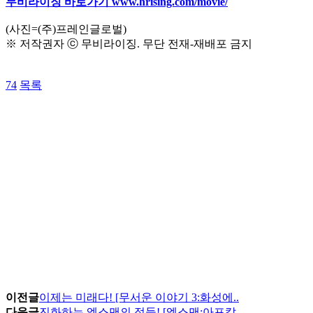
무비라이징 바로가기 www.hrising.com/movie/
(사진=(주)프레인글로벌)
※ 저작권자 ⓒ 무비라이징. 무단 전재-재배포 금지
74
목록
이전글
이제는 미래다! [무서운 이야기 3:화성에..
다음글
진화하는 엑스맨의 적들! [엑스맨:아포칼..