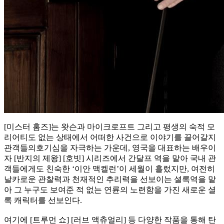
[미스터 홈즈]는 왓슨과 마이크로프트 그리고 평생의 숙적 모
리어티도 없는 상태에서 어떠한 사건으로 이야기를 끌어갈지
관객들의호기심을 자극하는 가운데, 영국을 대표하는 배우이
자 [반지의 제왕] [호빗] 시리즈에서 간달프 역을 맡아 국내 관
객들에게도 친숙한 ‘이안 맥켈런’이 세월이 흘렀지만, 여전히
날카로운 관찰력과 천재적인 추리력을 선보이는 셜록역을 맡
아 그 누구도 보여준 적 없는 연륜의 노련함을 가진 새로운 셜
록 캐릭터를 선보인다.
여기에 [트루먼 쇼] [러브 액츄얼리] 등 다양한 작품을 통해 탄