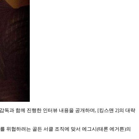
 감독과 함께 진행한 인터뷰 내용을 공개하며, [킹스맨 2]의 대략
세계를 위협하려는 골든 서클 조직에 맞서 에그시(태론 에거튼)의