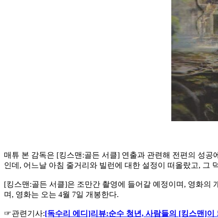
매튜 본 감독은 [킹스맨:골든 서클] 연출과 관련해 전편의 성
인데, 어느날 아침 줄거리와 빌런에 대한 설정이 떠올랐고, 그 덕
[킹스맨:골든 서클]은 조만간 촬영에 들어갈 예정이며, 영화의 개
며, 영화는 오는 4월 7일 개봉한다.
☞관련기사:
[독수리 에디]리뷰:순수 청년, 사람들의 [킹스맨]이