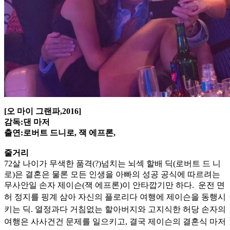
[오 마이 그랜파,2016]
감독:댄 마저
출연:로버트 드니로, 잭 에프론,
줄거리
72살 나이가 무색한 품격(?)넘치는 뇌섹 할배 딕(로버트 드 니
로)은 결혼은 물론 모든 인생을 아빠의 성공 공식에 따르려는
무사안일 손자 제이슨(잭 에프론)이 안타깝기만 하다. 운전 면
허 정지를 핑
계 삼아 자신의 플로리다 여행에 제이슨을 동행시
키는 딕. 열정과다 거침없는 할아버지와 고지식한 허당 손자의
여행은 사사건건 문제를 일으키고, 결국 제이슨의 결혼식 마저