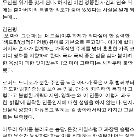
무산될 위기를 맞게 된다.
하지만 이런 엉뚱한 사건의 연속 뒤
에는 할아버지의 특별한 의도가 숨어 있었다는 사실을 알게 되
는데…
간단평
[오 마이 그랜파]는 [데드풀]이후 화제가 되다싶이 한 강력한
'섹드립'(성적인 언행) 유머를 기본으로 두고있다. 여기에 할아
버지와 손자가 함께하는 가족적인 주제를 넣어 훈훈한 가족 코
미디 영화를
지향하려 한다. 극과 극의 좋은 점을 갖다 붙이려
한 욕심이 과한 탓이었는지 [오 마이 그랜파]는 시작부터 불안
했다.
로버트 드니로가 분한 주인공 딕은 아내가 죽은 이후 벌써부터
'과도한 밝힘' 증상을 보이는 인물. 단순히 캐릭터의 특징상 그
렇다고 볼법한 캐릭터지만, 영화는 왜 이 인물이 이렇게 과도
한 '밝힘'에
집착한 인물인지에 대한 설명을 하지 않는다. 단지,
인물의 성향이 자유롭고 밝히는 걸 좋아해서라고 하지만 그걸
로는 부족했다.
아무리 유머를 불러오는 농담, 온갖 저질스럽고 과장된 슬랩스
틱한 요소가 등장한다 한들 이를 진행하는 캐릭터가 어느 정도