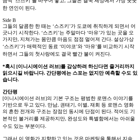
금씩 ‘스즈
키’를 바꾸어 놓고, 그들은 결국 세상에서 가장 풋풋
한 연인이 된다.
Side B
그들의 달콤한 한 때는 ‘스즈키’가 도쿄에 취직하게 되면서 어
긋나기 시작한다. ‘스즈키’는 주말마다 ‘마유’가 있는 곳을 오
가지만, 지쳐가는 몸만큼 마음도 점점 멀어져 간다. 설상가상
‘스즈키
’가 매력적인 동료 ‘미야코’와 ‘마유’를 비교하기 시작
하면서 그들의 첫사랑에도 결국 빨간 불이 켜진다.
*혹시 [이니시에이션 러브]를 감상하려 하신다면 줄거리까지
읽으시길 바랍니다. 간단평에는 스포는 없지만 예측할 수도 있
습니다.
간단평
[이니시에이션 러브]의 기본 구조는 평범한 로맨스 이야기를
기반으로 두고 있다. 만남, 권태기, 이별, 재회 등 로맨스 영화
의 흔한 전개와 구조는 장점인 동시에 단점이 된다. 적어도 기
본적인 볼거리를
제공하지만, 완성도와 특별함에서는 아쉬울
수도 있는 부분이다.
그래서 이 영화가 지향하고 있는 것은 마케팅을 통해서 지속