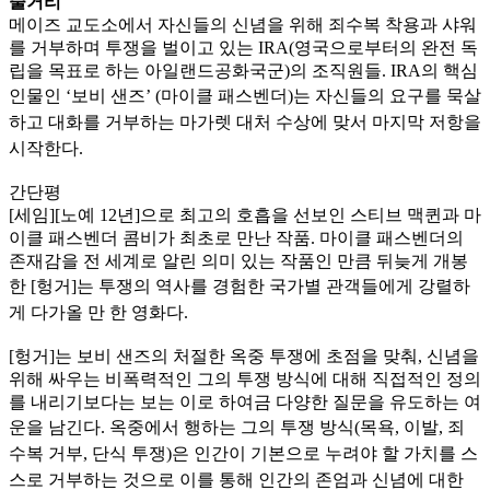
줄거리
메이즈 교도소에서 자신들의 신념을 위해 죄수복 착용과 샤워
를 거부하며 투쟁을 벌이고 있는 IRA(영국으로부터의 완전 독
립을 목표로 하는 아일랜드공화국군)의 조직원들. IRA의 핵심
인물인 ‘보비 샌
즈’ (마이클 패스벤더)는 자신들의 요구를 묵살
하고 대화를 거부하는 마가렛 대처 수상에 맞서 마지막 저항을
시작한다.
간단평
[세임][노예 12년]으로 최고의 호흡을 선보인 스티브 맥퀸과 마
이클 패스벤더 콤비가 최초로 만난 작품. 마이클 패스벤더의
존재감을 전 세계로 알린 의미 있는 작품인 만큼 뒤늦게 개봉
한 [헝거]는 투쟁
의 역사를 경험한 국가별 관객들에게 강렬하
게 다가올 만 한 영화다.
[헝거]는 보비 샌즈의 처절한 옥중 투쟁에 초점을 맞춰, 신념을
위해 싸우는 비폭력적인 그의 투쟁 방식에 대해 직접적인 정의
를 내리기보다는 보는 이로 하여금 다양한 질문을 유도하는 여
운을 남긴다
. 옥중에서 행하는 그의 투쟁 방식(목욕, 이발, 죄
수복 거부, 단식 투쟁)은 인간이 기본으로 누려야 할 가치를 스
스로 거부하는 것으로 이를 통해 인간의 존엄과 신념에 대한