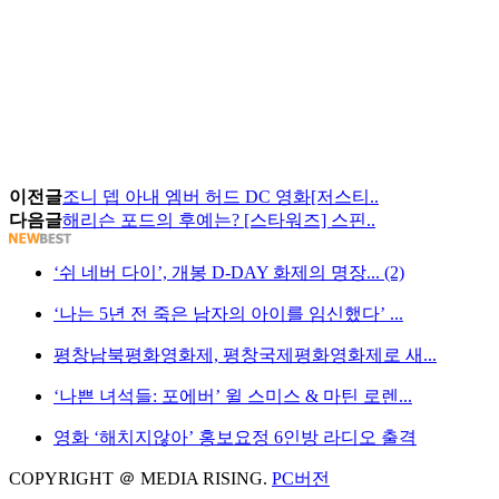
이전글
조니 뎁 아내 엠버 허드 DC 영화[저스티..
다음글
해리슨 포드의 후예는? [스타워즈] 스핀..
‘쉬 네버 다이’, 개봉 D-DAY 화제의 명장... (2)
‘나는 5년 전 죽은 남자의 아이를 임신했다’ ...
평창남북평화영화제, 평창국제평화영화제로 새...
‘나쁜 녀석들: 포에버’ 윌 스미스 & 마틴 로렌...
영화 ‘해치지않아’ 홍보요정 6인방 라디오 출격
COPYRIGHT ＠ MEDIA RISING.
PC버전