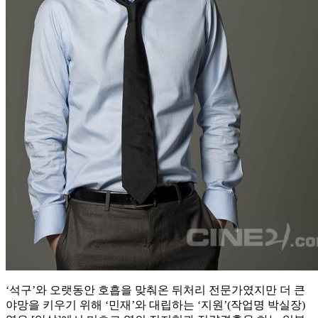
‘석구’와 오랫동안 호흡을 맞춰온 뒤처리 전문가였지만 더 큰
야망을 키우기 위해 ‘민재’와 대립하는 ‘지원’(작업명 박실장)