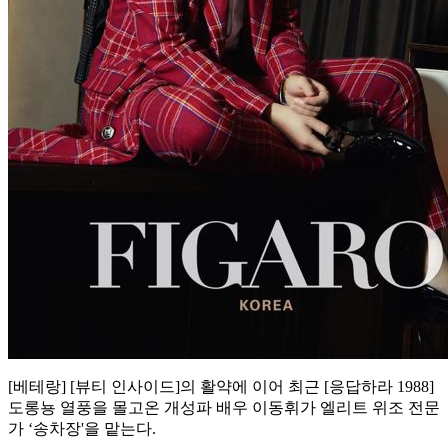
[베테랑] [뷰티 인사이드]의 활약에 이어 최근 [응답하라 1988]
도롱뇽 열풍을 몰고온 개성파 배우 이동휘가 엘리트 위조 전문
가 ‘송차장'을 맡는다.