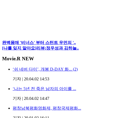
완벽몸매 '비너스' 부터 스턴트 우먼의 '..
[나를 잊지 말아요]리뷰:정우성과 김하늘..
Movie
.R NEW
‘쉬 네버 다이’, 개봉 D-DAY 화... (2)
기자
|
20.04.02 14:53
‘나는 5년 전 죽은 남자의 아이를 ...
기자
|
20.04.02 14:47
평창남북평화영화제, 평창국제평화...
기자
|
20.01.02 16:11