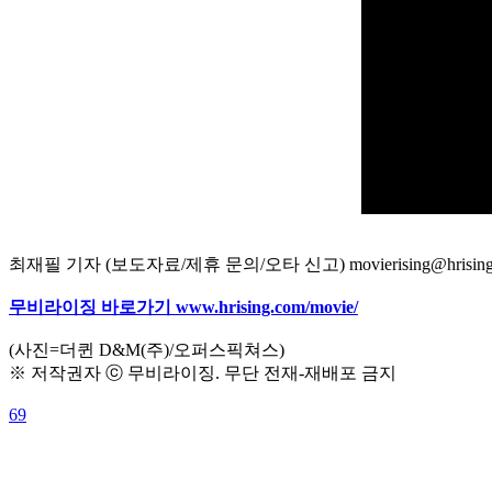
최재필 기자 (보도자료/제휴 문의/오타 신고) movierising@hrising
무비라이징 바로가기 www.hrising.com/movie/
(사진=더퀸 D&M(주)/오퍼스픽쳐스)
※ 저작권자 ⓒ 무비라이징. 무단 전재-재배포 금지
69