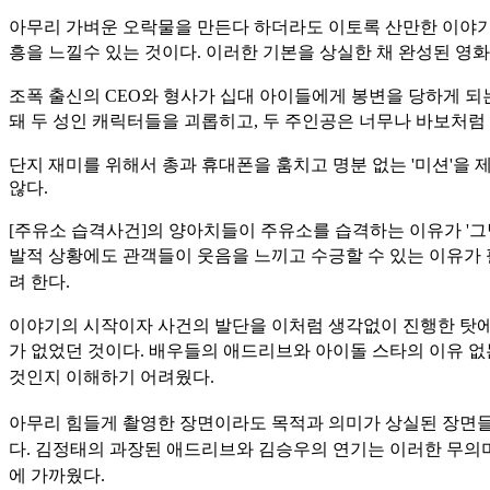
아무리 가벼운 오락물을 만든다 하더라도 이토록 산만한 이야기 전
흥을
느낄수 있는 것이다. 이러한 기본을 상실한 채 완성된 영화
조폭 출신의 CEO와 형사가 십대 아이들에게 봉변을 당하게 되
돼 두 성인
캐릭터들을 괴롭히고, 두 주인공은 너무나 바보처럼
단지 재미를 위해서 총과 휴대폰을 훔치고 명분 없는 '미션'을
않다.
[주유소 습격사건]의 양아치들이 주유소를 습격하는 이유가 '그
발적 상황
에도 관객들이 웃음을 느끼고 수긍할 수 있는 이유가 필
려 한다.
이야기의 시작이자 사건의 발단을 이처럼 생각없이 진행한 탓에 
가 없었던 것이다.
배우들의 애드리브와 아이돌 스타의 이유 없는
것인지 이해하기 어려웠다.
아무리 힘들게 촬영한 장면이라도 목적과 의미가 상실된 장면
다. 김정태의 과장된 애드리브와 김승우의 연기는 이러한 무의
에 가까웠다.