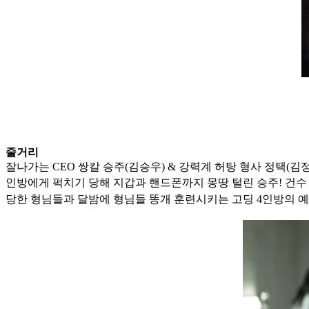
줄거리
잘나가는 CEO 쌍칼 승주(김승우) & 강력계 허탕 형사 정택(김
인방에게
퍽치기 당해 지갑과 핸드폰까지 몽땅 털린 승주! 건수
당한 형님들과 달밤
에 형님들 똥개 훈련시키는 고딩 4인방의 