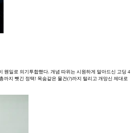
사람이 웬일로 의기투합했다. 개념 따위는 시원하게 말아드신 고딩 4
까지 뺏긴 정택! 목숨같은 물건(?)까지 털리고 개망신 제대로