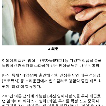
▲최권
이외에도 최근 [암살][내부자들][대호] 등 다양한 작품을 통해
독창적인 캐릭터를 소화하며 깊은 인상을 남긴 배우 김홍파,
[나의 독재자][암살]에 출연해 강한 인상을 남긴 배우 정인겸,
[프로듀사] 등 브라운관에서 씬스틸러로 맹활약 중인 배우 최
권이 [리얼]에 합류했다.
2015년 여름 전세계 개봉된 [미션 임파서블 5]를 투자 배급했
던 알리바바 픽쳐스가 영화 [리얼] 투자를 확정 짓고 중국 내
배급권을 갖게 되어 국내외 이목을 집중시켰다. [리얼]은 지난