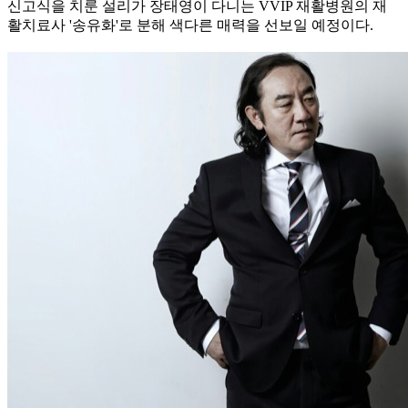
신고식을 치룬 설리가 장태영이 다니는 VVIP 재활병원의 재
활치료사 '송유화'로 분해 색다른 매력을 선보일 예정이다.