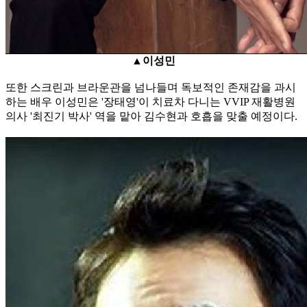
▲이성민
또한 스크린과 브라운관을 넘나들며 독보적인 존재감을 과시
하는 배우 이성민은 '장태영'이 치료차 다니는 VVIP 재활병원
의사 '최진기 박사' 역을 맡아 김수현과 호흡을 맞출 예정이다.