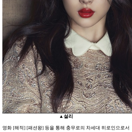
▲설리
영화 [해적] [패션왕] 등을 통해 충무로의 차세대 히로인으로서