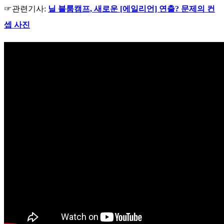
☞관련기사:
닐 블룸캠프, 새로운 [에일리언] 연출? 문제의 컨
셉 사진