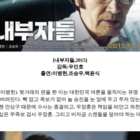
[내부자들,2015]
감독:우민호
출연:이병헌,조승우,백윤식
이병헌). 뒷거래의 판을 짠 이는 대한민국 여론을 움직이는 유명
버려진다. 빽 없고 족보가 없어 늘 승진을 눈 앞에 두고 주저 앉는
로챈 안상구 때문에 수사는 종결되고, 우장훈은 책임을 떠안고 좌
은 무족보 검사 우장훈. 그리고 비자금 스캔들을 덮어야 하는 대