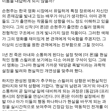
이름을 대답하게 되지 않을까?
손현주는 한국 영화 시장에서 유일하게 특정 장르에서 자신만
의 존재감을 빛내고 있는 배우가 아닌가 생각한다. 아마 관객
들도 그가 출연하는 작품들의 성향을 어느 정도 이해하고 있을
것이다. 그의 신
작 [더 폰]은 손현주가 출연한 스릴러 영화의
전형적인 구조에서 크게 빛나가지 않은 작품이다. 그러한 색채
가 그의 영화를 재미있게 본 관객에게 익숙함을 주겠지만, 그
이상의 신선함을 원한 관객에게
는 진부함으로 그칠 것이다.
1년 전 죽은 아내와 소통하게 된다는 설정 탓에 [더 폰]을 현실
적인 정통 스릴러로 보기에는 다소 어려운 구석이 있다. 그래
서 영화는 그나마 현실에 가까운 '태양광 폭발'이라는 과학적
설정을 빌려와
현실적인 개연성을 맞추려 했다.
하지만 완성된 영화가 추구하는 스릴러의 성향은 비현실적인
판타지와 SF적 성향에 가깝다. '현실'의 남편과 '과거'의 아내가
소통하며 곧 일어날 일에 대비하게 되는 과정은 [동감]과 [프리
퀀시]의 장면들을 연상시킨다. [더 폰]은 이러한 설정에서 한
발 더나 아가 이들의 행동 하나하나가 현실을 바꾸게 되는 과
정을 실시간적으로 보여주며 긴장감 있는 역동적인 전개를 이