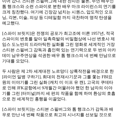
이어 갔다. 스티븐 스필버그에 대한 찬사는 물론, 주연 배우인
톰 행크스와 소련 스파이로 분한 배우 마크 라이런스의 연기를
크게 칭찬했다. 여기에 긴장감 넘치는 시퀀스, 압도적인 오프
닝, 각본, 미술, 의상 등 디테일함 까지 극찬하며 명작 탄생을
예고했다.
[스파이 브릿지]은 전쟁의 공포가 최고조에 이른 1957년, 적국
스파이의 변호를 맡아 일촉즉발의 비밀협상에 나선 변호사 제
임스 도노반의 드라마틱한 실화를 그린 영화로 세계적인 거장
스티븐 스필버그 감독과 흡인력 있는 연기력으로 두 번의 아카
데미 남우주연상을 석권한 배우 톰 행크스의 네 번째 만남으로
기대를 모았다.
두 사람은 제 2차 세계대전 노르망디 상륙작전을 배경으로 한
[라이언 일병 구하기], 희대의 천재사기꾼과 그를 쫓는 FBI요
원의 이야기를 그린 실화 [캐치 미 이프 유 캔], 고국의 쿠데타
로 인해 JFK공항에서 9개월간 머물러야 했던 한 남자의 이야
기를 그린 [터미널]까지 세 편의 작품을 함께 하며 환상의 호흡
으로 전 세계적인 흥행을 이끌었다.
[스파이 브릿지]는 스티븐 스필버그와 톰 행크스가 감독과 배
우로 만난 네 번째 작품으로 최고의 시너지를 선보일 것으로