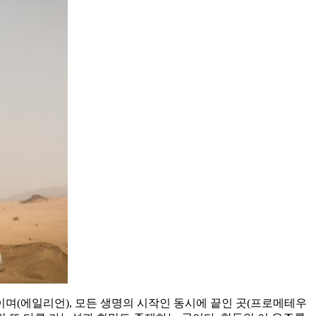
며(에일리언), 모든 생명의 시작인 동시에 끝인 곳(프로메테우