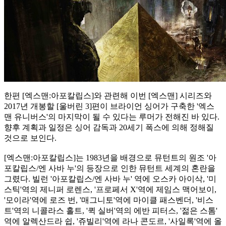
한편 [엑스맨:아포칼립스]와 관련해 이번 [엑스맨] 시리즈와
2017년 개봉할 [울버린 3]편이 브라이언 싱어가 구축한 '엑스
맨 유니버스'의 마지막이 될 수 있다는 루머가 전해진 바 있다.
향후 계획과 일정은 싱어 감독과 20세기 폭스에 의해 정해질
것으로 보인다.
[엑스맨:아포칼립스]는 1983년을 배경으로 뮤턴트의 원조 '아
포칼립스/엔 사바 누'의 등장으로 인한 뮤턴트 세계의 혼란을
그렸다. 빌런 '아포칼립스/엔 사바 누' 역에 오스카 아이삭, '미
스틱'역의 제니퍼 로렌스, '프로페서 X'역에 제임스 맥어보이,
'모이라'역에 로즈 번, '매그니토'역에 마이클 패스벤더, '비스
트'역의 니콜라스 홀트, '퀵 실버'역의 에반 피터스, '젊은 스톰'
역에 알렉산드라 쉽, '쥬빌리'역에 라나 콘도르, '사일록'역에 올